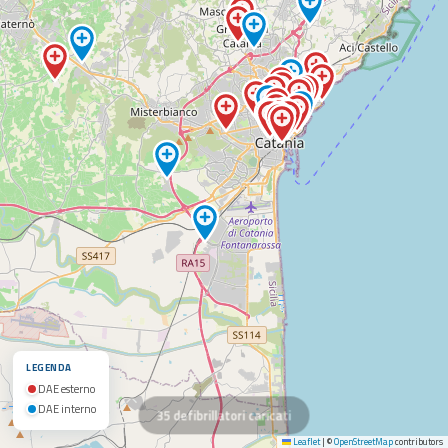
LEGENDA
DAE esterno
DAE interno
35 defibrillatori caricati
Leaflet
|
©
OpenStreetMap
contributors