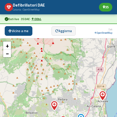
Defibrillatori DAE
35
Catania · OpenStreetMap
Dati live · 35 DAE ·
© ODbL
Dati:
Vicino a me
Aggiorna
© OpenStreetMap
+
−